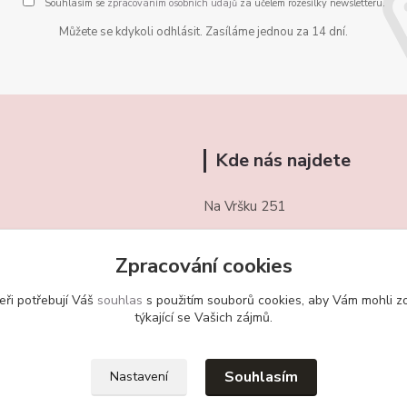
Souhlasím se
zpracováním osobních údajů
za účelem rozesílky newsletteru.
Můžete se kdykoli odhlásit. Zasíláme jednou za 14 dní.
Kde nás najdete
Na Vršku 251
Třebotov 252 26
Zpracování cookies
721/ 459 949
eři potřebují Váš
souhlas
s použitím souborů cookies, aby Vám mohli z
obchudekuradky@gmail.com
týkající se Vašich zájmů.
Souhlasím
Nastavení