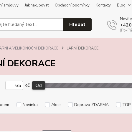
ní smlouvy
Jak nakupovat
Obchodní podmínky
Kontakty
Blog
Nevíte
Hledat
+420
(Po-Pá
JARNÍ A VELIKONOČNÍ DEKORACE
JARNÍ DEKORACE
NÍ DEKORACE
Kč
Od
adem
Novinka
Akce
Doprava ZDARMA
TOP 