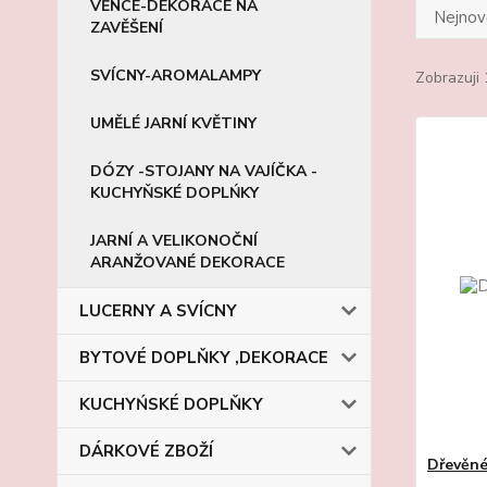
VĚNCE-DEKORACE NA
Nejnově
ZAVĚŠENÍ
SVÍCNY-AROMALAMPY
Zobrazuji 
UMĚLÉ JARNÍ KVĚTINY
DÓZY -STOJANY NA VAJÍČKA -
KUCHYŇSKÉ DOPLŃKY
JARNÍ A VELIKONOČNÍ
ARANŽOVANÉ DEKORACE
LUCERNY A SVÍCNY
BYTOVÉ DOPLŇKY ,DEKORACE
KUCHYŃSKÉ DOPLŇKY
DÁRKOVÉ ZBOŽÍ
Dřevěné