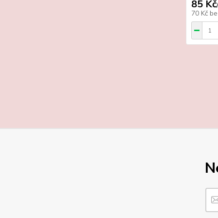
85 Kč
70 Kč
be
N