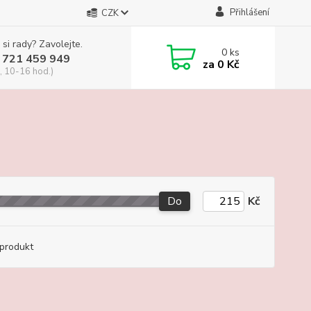
Přihlášení
CZK
 si rady? Zavolejte.
0
ks
 721 459 949
za
0 Kč
, 10-16 hod.)
Do
Kč
produkt