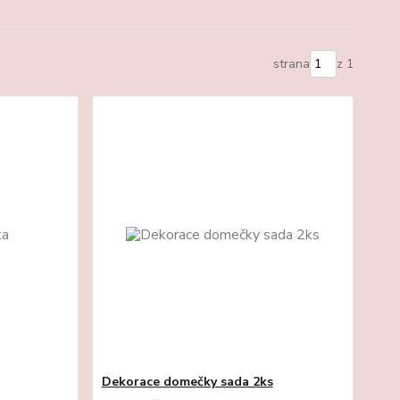
strana
z 1
Dekorace domečky sada 2ks