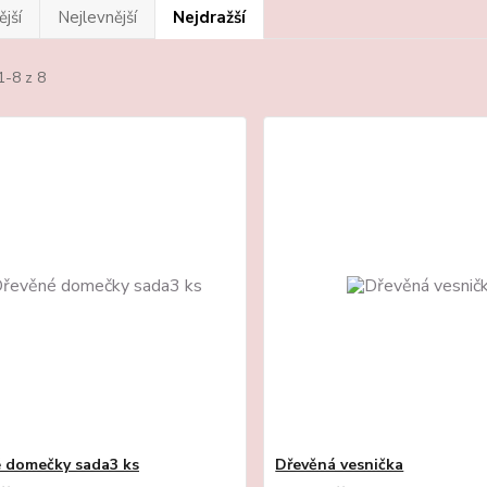
jší
Nejlevnější
Nejdražší
1-8 z 8
 domečky sada3 ks
Dřevěná vesnička