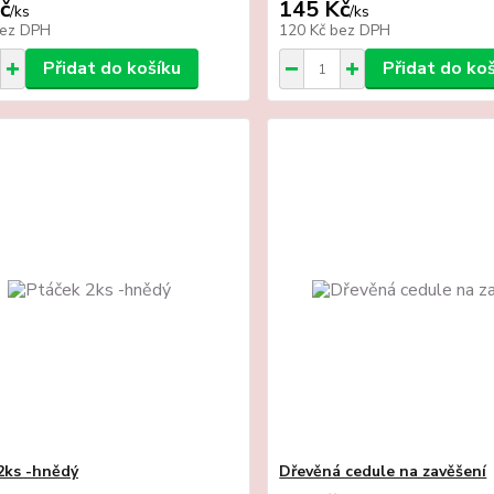
č
145 Kč
/
ks
/
ks
ez DPH
120 Kč
bez DPH
Přidat do košíku
Přidat do ko
2ks -hnědý
Dřevěná cedule na zavěšení