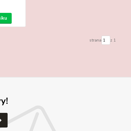
šíku
strana
z 1
y!