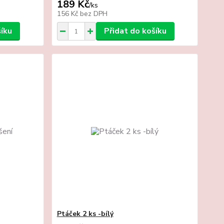
189 Kč
/
ks
156 Kč
bez DPH
šíku
Přidat do košíku
Ptáček 2 ks -bílý