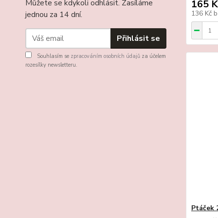
Můžete se kdykoli odhlásit. Zasíláme
165 K
136 Kč
b
jednou za 14 dní.
Přihlásit se
Souhlasím se
zpracováním osobních údajů
za účelem
rozesílky newsletteru.
Ptáček 