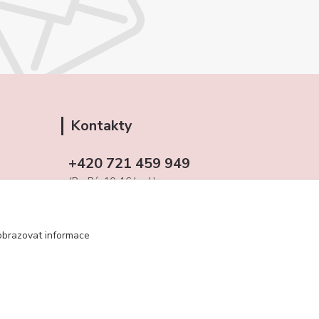
Kontakty
+420 721 459 949
(Po-Pá, 10-16 hod.)
obchudekuradky@gmail.com
obrazovat informace