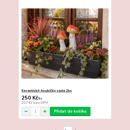
Keramické houbičky sada 2ks
250 Kč
/
ks
207 Kč
bez DPH
Přidat do košíku