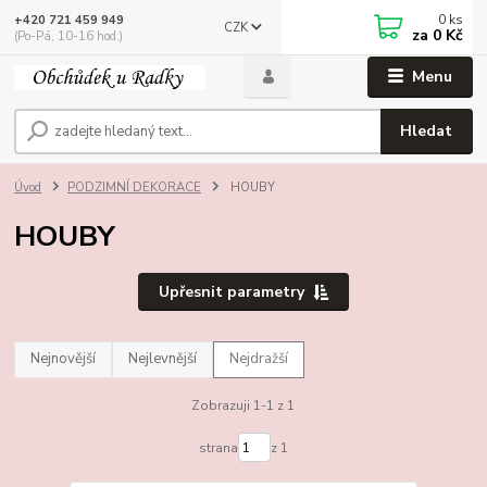
0
ks
+420 721 459 949
CZK
za
0 Kč
(Po-Pá, 10-16 hod.)
Menu
Hledat
Úvod
PODZIMNÍ DEKORACE
HOUBY
HOUBY
Upřesnit parametry
Nejnovější
Nejlevnější
Nejdražší
Zobrazuji 1-1 z 1
strana
z 1