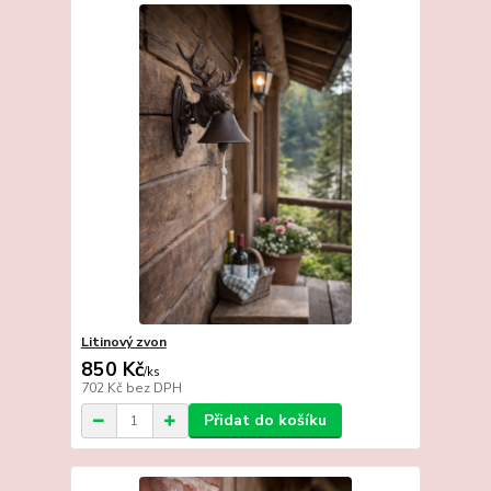
Litinový zvon
850 Kč
/
ks
702 Kč
bez DPH
Přidat do košíku