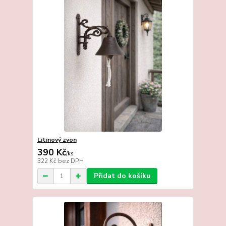
Litinový zvon
390 Kč
/
ks
322 Kč
bez DPH
Přidat do košíku