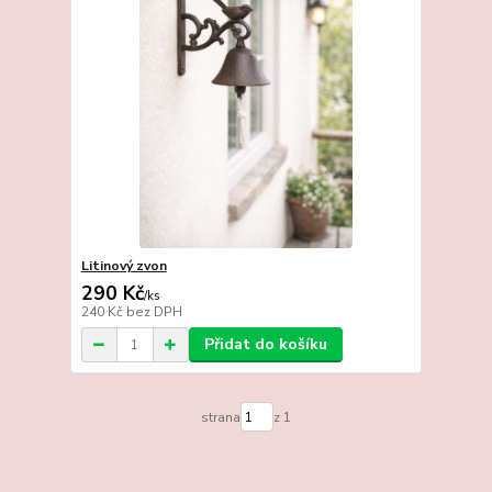
Litinový zvon
290 Kč
/
ks
240 Kč
bez DPH
Přidat do košíku
strana
z 1