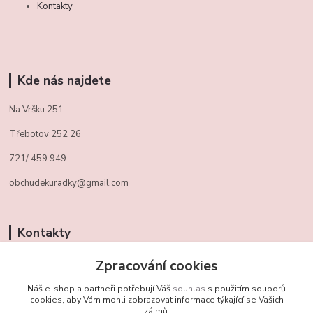
Kontakty
Kde nás najdete
Na Vršku 251
Třebotov 252 26
721/ 459 949
obchudekuradky@gmail.com
Kontakty
Zpracování cookies
+420 721 459 949
(Po-Pá, 10-16 hod.)
Náš e-shop a partneři potřebují Váš
souhlas
s použitím souborů
cookies, aby Vám mohli zobrazovat informace týkající se Vašich
obchudekuradky@gmail.com
zájmů.