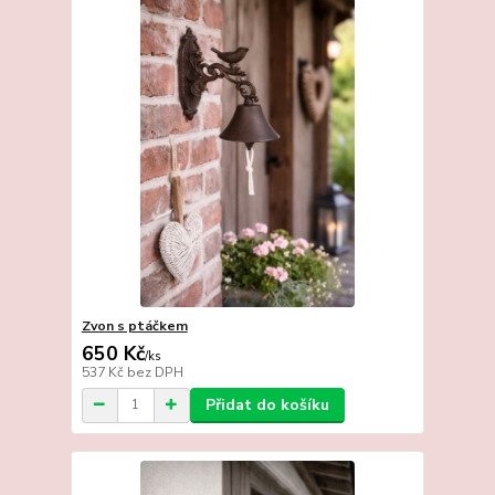
Zvon s ptáčkem
650 Kč
/
ks
537 Kč
bez DPH
Přidat do košíku