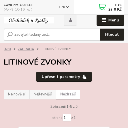
0
ks
+420 721 459 949
CZK
za
0 Kč
(Po-Pá, 10-16 hod.)
Menu
Hledat
Úvod
ZAHRADA
LITINOVÉ ZVONKY
LITINOVÉ ZVONKY
Upřesnit parametry
Nejnovější
Nejlevnější
Nejdražší
Zobrazuji 1-5 z 5
strana
z 1