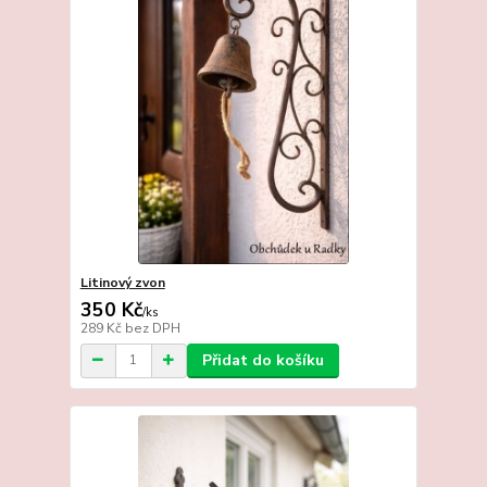
Litinový zvon
350 Kč
/
ks
289 Kč
bez DPH
Přidat do košíku