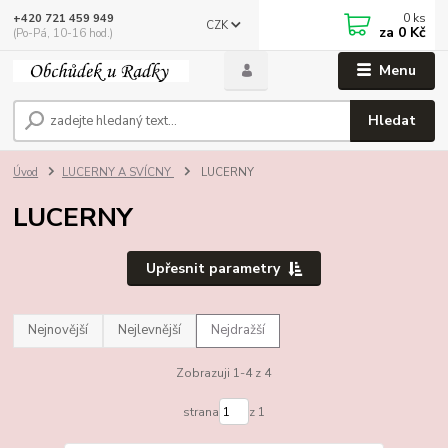
0
ks
+420 721 459 949
CZK
za
0 Kč
(Po-Pá, 10-16 hod.)
Menu
Hledat
Úvod
LUCERNY A SVÍCNY
LUCERNY
LUCERNY
Upřesnit parametry
Nejnovější
Nejlevnější
Nejdražší
Zobrazuji 1-4 z 4
strana
z 1