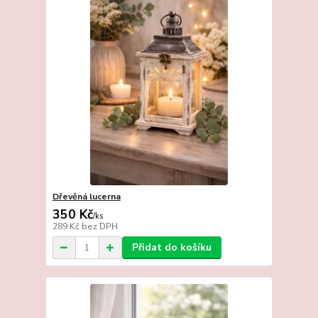
Dřevěná lucerna
350 Kč
/
ks
289 Kč
bez DPH
Přidat do košíku