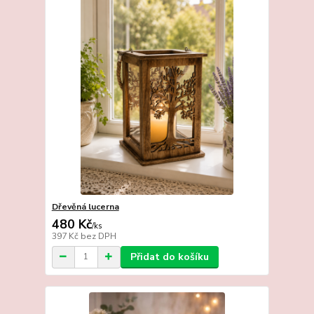
Dřevěná lucerna
480 Kč
/
ks
397 Kč
bez DPH
Přidat do košíku