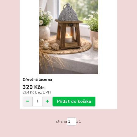
Dřevěná lucerna
320 Kč
/
ks
264 Kč
bez DPH
Přidat do košíku
strana
z 1