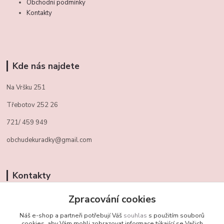
Obchodní podmínky
Kontakty
Kde nás najdete
Na Vršku 251
Třebotov 252 26
721/ 459 949
obchudekuradky@gmail.com
Kontakty
+420 721 459 949
Zpracování cookies
(Po-Pá, 10-16 hod.)
Náš e-shop a partneři potřebují Váš
souhlas
s použitím souborů
cookies, aby Vám mohli zobrazovat informace týkající se Vašich