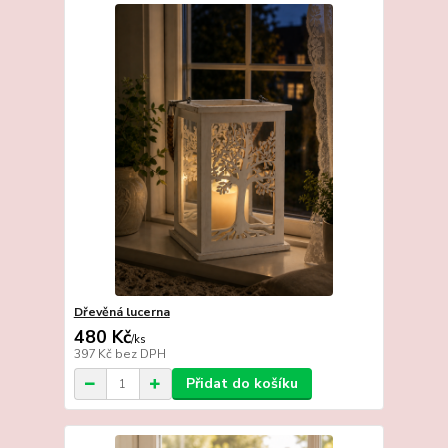
Dřevěná lucerna
480 Kč
/
ks
397 Kč
bez DPH
Přidat do košíku