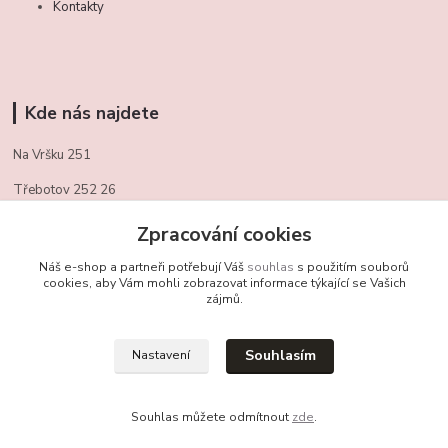
Kontakty
Kde nás najdete
Na Vršku 251
Třebotov 252 26
721/ 459 949
Zpracování cookies
obchudekuradky@gmail.com
Náš e-shop a partneři potřebují Váš
souhlas
s použitím souborů
cookies, aby Vám mohli zobrazovat informace týkající se Vašich
zájmů.
Kontakty
Souhlasím
Nastavení
+420 721 459 949
(Po-Pá, 10-16 hod.)
Souhlas můžete odmítnout
zde
.
obchudekuradky@gmail.com