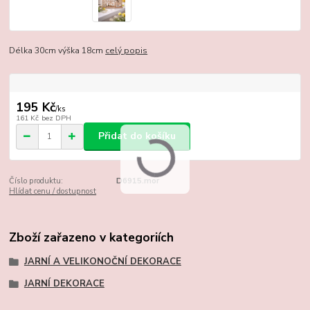
Délka 30cm výška 18cm
celý popis
195 Kč
/
ks
161 Kč
bez DPH
Přidat do košíku
Číslo produktu:
D6915.mor
Hlídat cenu / dostupnost
Zboží zařazeno v kategoriích
JARNÍ A VELIKONOČNÍ DEKORACE
JARNÍ DEKORACE