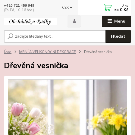
0
ks
+420 721 459 949
CZK
za
0 Kč
(Po-Pá, 10-16 hod.)
Menu
Hledat
Úvod
JARNÍ A VELIKONOČNÍ DEKORACE
Dřevěná vesnička
Dřevěná vesnička