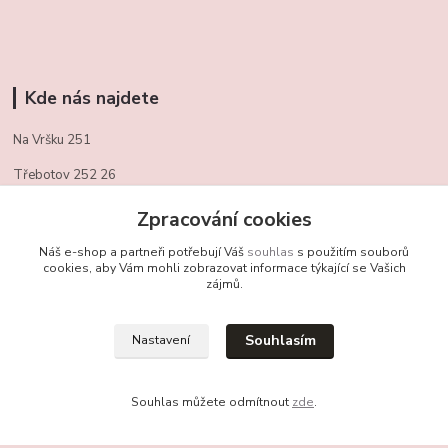
Kde nás najdete
Na Vršku 251
Třebotov 252 26
721/ 459 949
Zpracování cookies
obchudekuradky@gmail.com
Náš e-shop a partneři potřebují Váš
souhlas
s použitím souborů
cookies, aby Vám mohli zobrazovat informace týkající se Vašich
zájmů.
Kontakty
Souhlasím
Nastavení
+420 721 459 949
(Po-Pá, 10-16 hod.)
Souhlas můžete odmítnout
zde
.
obchudekuradky@gmail.com