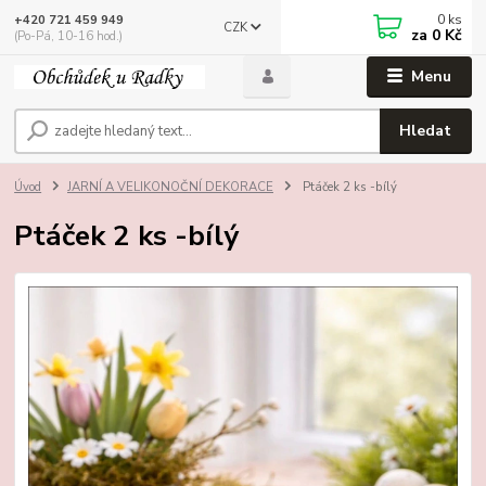
0
ks
+420 721 459 949
CZK
za
0 Kč
(Po-Pá, 10-16 hod.)
Menu
Hledat
Úvod
JARNÍ A VELIKONOČNÍ DEKORACE
Ptáček 2 ks -bílý
Ptáček 2 ks -bílý