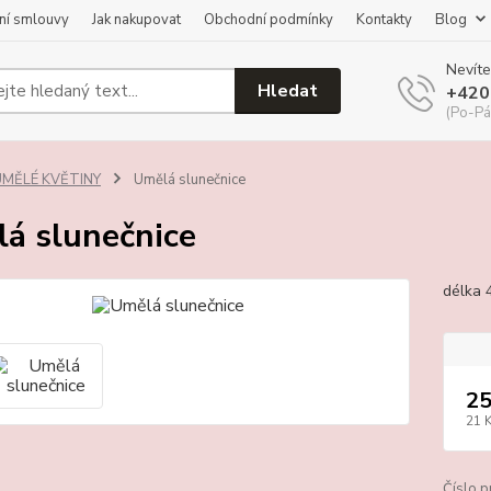
ní smlouvy
Jak nakupovat
Obchodní podmínky
Kontakty
Blog
Nevíte
Hledat
+420
(Po-Pá
UMĚLÉ KVĚTINY
Umělá slunečnice
á slunečnice
délka 
25
21 
Číslo p