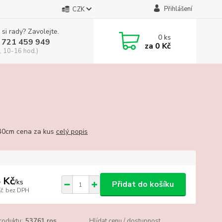
Přihlášení
CZK
 si rady? Zavolejte.
0
ks
 721 459 949
za
0 Kč
, 10-16 hod.)
40cm cena za kus
celý popis
 Kč
/
ks
Přidat do košíku
Kč
bez DPH
roduktu:
53761.ros
Hlídat cenu / dostupnost