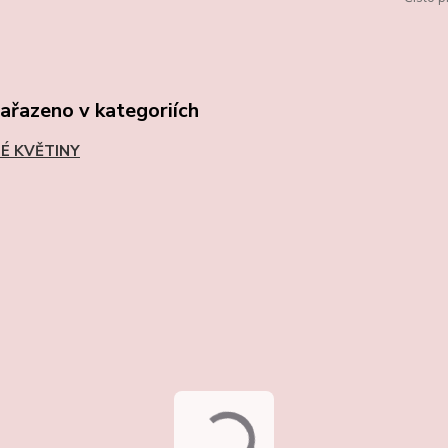
zařazeno v kategoriích
É KVĚTINY