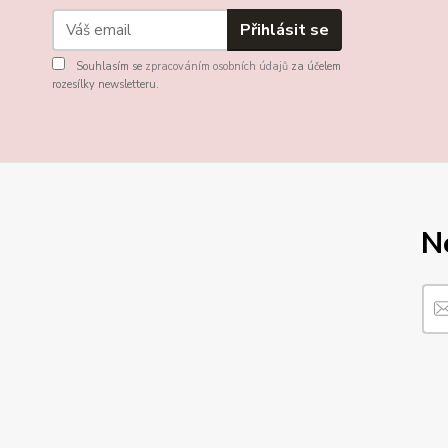
Přihlásit se
Souhlasím se
zpracováním osobních údajů
za účelem
rozesílky newsletteru.
N