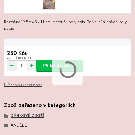
Rozměry: 12.5 x 4.5 x 11 cm. Materiál: polyresin. Barva: bílá, hnědá.
celý
popis
250 Kč
/
ks
207 Kč
bez DPH
Přidat do košíku
Hlídat cenu / dostupnost
Zboží zařazeno v kategoriích
DÁRKOVÉ ZBOŽÍ
ANDĚLÉ