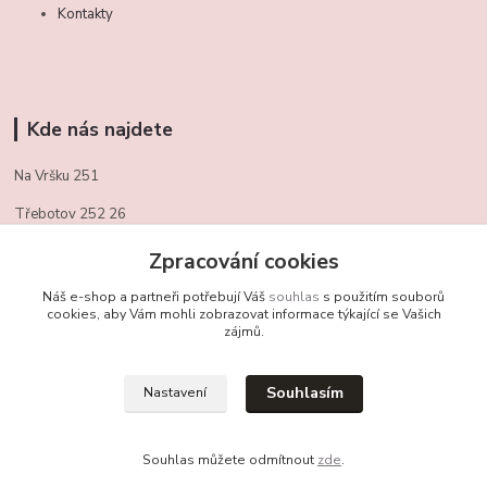
Kontakty
Kde nás najdete
Na Vršku 251
Třebotov 252 26
721/ 459 949
Zpracování cookies
obchudekuradky@gmail.com
Náš e-shop a partneři potřebují Váš
souhlas
s použitím souborů
cookies, aby Vám mohli zobrazovat informace týkající se Vašich
zájmů.
Kontakty
Souhlasím
Nastavení
+420 721 459 949
(Po-Pá, 10-16 hod.)
Souhlas můžete odmítnout
zde
.
obchudekuradky@gmail.com