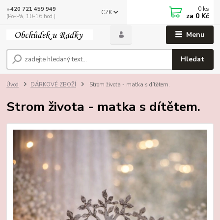
0
ks
+420 721 459 949
CZK
za
0 Kč
(Po-Pá, 10-16 hod.)
Menu
Hledat
Úvod
DÁRKOVÉ ZBOŽÍ
Strom života - matka s dítětem.
Strom života - matka s dítětem.