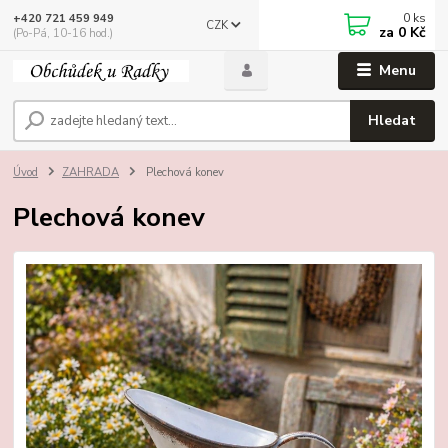
0
ks
+420 721 459 949
CZK
za
0 Kč
(Po-Pá, 10-16 hod.)
Menu
Hledat
Úvod
ZAHRADA
Plechová konev
Plechová konev