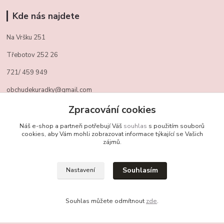
Kde nás najdete
Na Vršku 251
Třebotov 252 26
721/ 459 949
obchudekuradky@gmail.com
Zpracování cookies
Kontakty
Náš e-shop a partneři potřebují Váš
souhlas
s použitím souborů
cookies, aby Vám mohli zobrazovat informace týkající se Vašich
zájmů.
+420 721 459 949
(Po-Pá, 10-16 hod.)
Souhlasím
Nastavení
obchudekuradky@gmail.com
Souhlas můžete odmítnout
zde
.