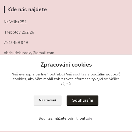
Kde nás najdete
Na Vršku 251
Třebotov 252 26
721/ 459 949
obchudekuradky@gmail.com
Zpracování cookies
Kontakty
Náš e-shop a partneři potřebují Váš
souhlas
s použitím souborů
cookies, aby Vám mohli zobrazovat informace týkající se Vašich
zájmů.
+420 721 459 949
(Po-Pá, 10-16 hod.)
Souhlasím
Nastavení
obchudekuradky@gmail.com
Souhlas můžete odmítnout
zde
.