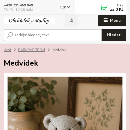
0
ks
+420 721 459 949
CZK
za
0 Kč
(Po-Pá, 10-16 hod.)
Menu
Hledat
Úvod
DÁRKOVÉ ZBOŽÍ
Medvídek
Medvídek