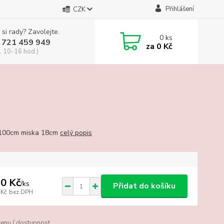
Přihlášení
CZK
 si rady? Zavolejte.
0
ks
 721 459 949
za
0 Kč
, 10-16 hod.)
 100cm miska 18cm
celý popis
0 Kč
/
ks
Přidat do košíku
 Kč
bez DPH
cenu / dostupnost