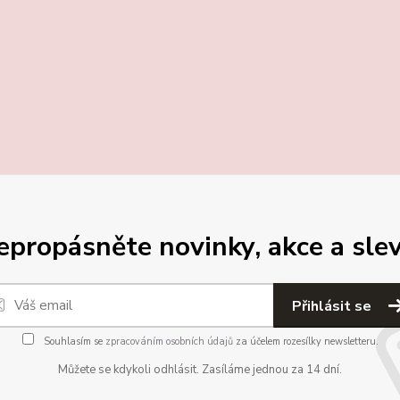
epropásněte novinky, akce a slev
Přihlásit se
Souhlasím se
zpracováním osobních údajů
za účelem rozesílky newsletteru.
Můžete se kdykoli odhlásit. Zasíláme jednou za 14 dní.