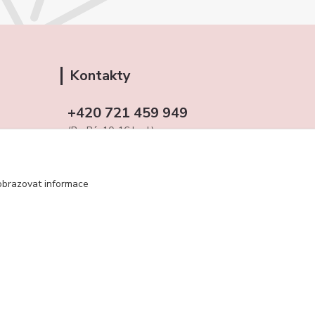
Kontakty
+420 721 459 949
(Po-Pá, 10-16 hod.)
obchudekuradky@gmail.com
obrazovat informace
Vytvořeno na
Eshop-rychle.cz