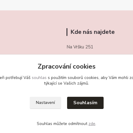
Kde nás najdete
Na Vršku 251
Třebotov 252 26
Zpracování cookies
721/ 459 949
eři potřebují Váš
souhlas
s použitím souborů cookies, aby Vám mohli z
obchudekuradky@gmail.com
týkající se Vašich zájmů.
Souhlasím
Nastavení
Souhlas můžete odmítnout
zde
.