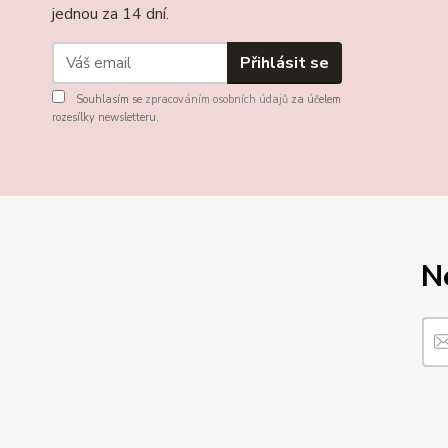
jednou za 14 dní.
Přihlásit se
Souhlasím se
zpracováním osobních údajů
za účelem
rozesílky newsletteru.
N