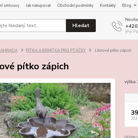
ní smlouvy
Jak nakupovat
Obchodní podmínky
Kontakty
Blog
Nevíte
Hledat
+420
(Po-Pá
ZAHRADA
PÍTKA A KRMÍTKA PRO PTÁČKY
Litinové pítko zápich
nové pítko zápich
výška
39
322
Hlídat 