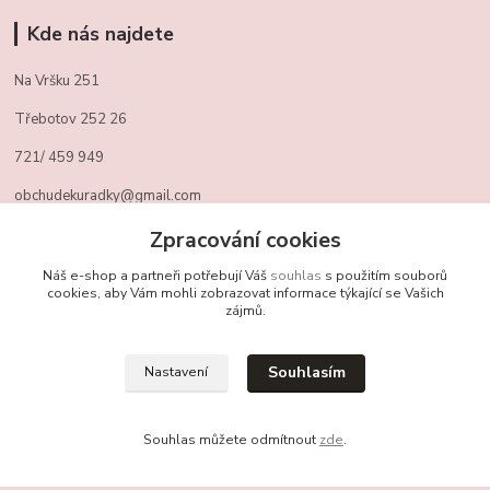
Kde nás najdete
Na Vršku 251
Třebotov 252 26
721/ 459 949
obchudekuradky@gmail.com
Zpracování cookies
Kontakty
Náš e-shop a partneři potřebují Váš
souhlas
s použitím souborů
cookies, aby Vám mohli zobrazovat informace týkající se Vašich
zájmů.
+420 721 459 949
(Po-Pá, 10-16 hod.)
Souhlasím
Nastavení
obchudekuradky@gmail.com
Souhlas můžete odmítnout
zde
.