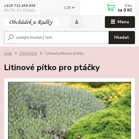
0
ks
+420 721 459 949
CZK
za
0 Kč
(Po-Pá, 10-16 hod.)
Menu
Hledat
Úvod
ZAHRADA
Litinové pítko pro ptáčky
Litinové pítko pro ptáčky