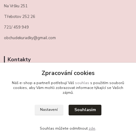
Na Vršku 251
Třebotov 252 26
721/ 459 949
obchudekuradky@gmail.com
Kontakty
Zpracování cookies
+420 721 459 949
(Po-Pá, 10-16 hod.)
Náš e-shop a partneři potřebují Váš
souhlas
s použitím souborů
cookies, aby Vám mohli zobrazovat informace týkající se Vašich
obchudekuradky@gmail.com
zájmů.
Souhlasím
Nastavení
Souhlas můžete odmítnout
zde
.
Vytvořeno na
Eshop-rychle.cz