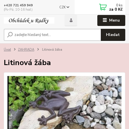
0
ks
+420 721 459 949
CZK
za
0 Kč
(Po-Pá, 10-16 hod.)
Menu
Hledat
Úvod
ZAHRADA
Litinová žába
Litinová žába