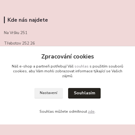
Kde nás najdete
Na Vršku 251
Třebotov 252 26
721/ 459 949
Zpracování cookies
obchudekuradky@gmail.com
Náš e-shop a partneři potřebují Váš
souhlas
s použitím souborů
cookies, aby Vám mohli zobrazovat informace týkající se Vašich
zájmů.
Kontakty
Souhlasím
Nastavení
+420 721 459 949
(Po-Pá, 10-16 hod.)
Souhlas můžete odmítnout
zde
.
obchudekuradky@gmail.com