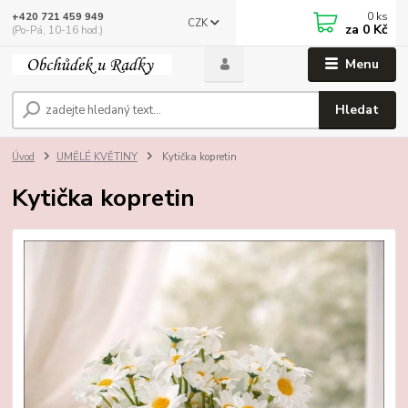
0
ks
+420 721 459 949
CZK
za
0 Kč
(Po-Pá, 10-16 hod.)
Menu
Hledat
Úvod
UMĚLÉ KVĚTINY
Kytička kopretin
Kytička kopretin