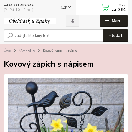
0
ks
+420 721 459 949
CZK
za
0 Kč
(Po-Pá, 10-16 hod.)
Menu
Hledat
Úvod
ZAHRADA
Kovový zápich s nápisem
Kovový zápich s nápisem