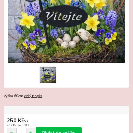
výška 60cm
celý popis
250 Kč
/
ks
207 Kč
bez DPH
Přidat do košíku