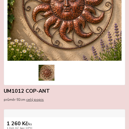
UM1012 COP-ANT
průměr 92cm
celý popis
1 260 Kč
/
ks
1 041 Kč
bez DPH