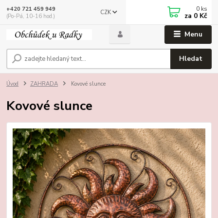
0
ks
+420 721 459 949
CZK
za
0 Kč
(Po-Pá, 10-16 hod.)
Menu
Hledat
Úvod
ZAHRADA
Kovové slunce
Kovové slunce