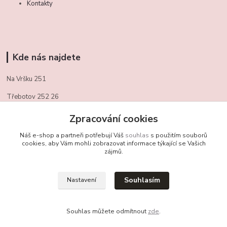
Kontakty
Kde nás najdete
Na Vršku 251
Třebotov 252 26
721/ 459 949
Zpracování cookies
obchudekuradky@gmail.com
Náš e-shop a partneři potřebují Váš
souhlas
s použitím souborů
cookies, aby Vám mohli zobrazovat informace týkající se Vašich
zájmů.
Kontakty
Souhlasím
Nastavení
+420 721 459 949
(Po-Pá, 10-16 hod.)
Souhlas můžete odmítnout
zde
.
obchudekuradky@gmail.com