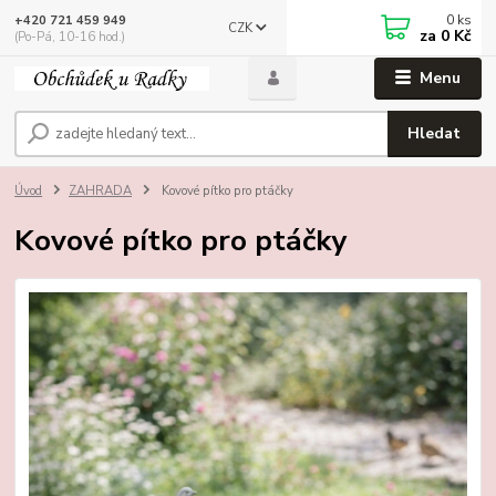
0
ks
+420 721 459 949
CZK
za
0 Kč
(Po-Pá, 10-16 hod.)
Menu
Hledat
Úvod
ZAHRADA
Kovové pítko pro ptáčky
Kovové pítko pro ptáčky