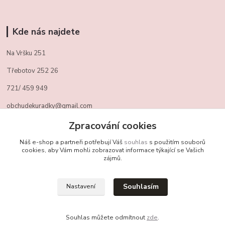
Kde nás najdete
Na Vršku 251
Třebotov 252 26
721/ 459 949
obchudekuradky@gmail.com
Zpracování cookies
Kontakty
Náš e-shop a partneři potřebují Váš
souhlas
s použitím souborů
cookies, aby Vám mohli zobrazovat informace týkající se Vašich
zájmů.
+420 721 459 949
(Po-Pá, 10-16 hod.)
Souhlasím
Nastavení
obchudekuradky@gmail.com
Souhlas můžete odmítnout
zde
.