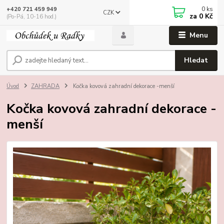
0
ks
+420 721 459 949
CZK
za
0 Kč
(Po-Pá, 10-16 hod.)
Menu
Hledat
Úvod
ZAHRADA
Kočka kovová zahradní dekorace -menší
Kočka kovová zahradní dekorace -
menší