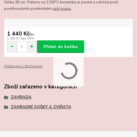
Výška 38 cm .Páleno na 1150°C keramika je pevná a odolná proti
povětrnostním podmínkám
celý popis
1 440 Kč
/
ks
1 190 Kč
bez DPH
Přidat do košíku
Hlídat cenu / dostupnost
Zboží zařazeno v kategoriích
ZAHRADA
ZAHRADNÍ SOŠKY A ZVIŘATA