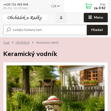
0
ks
+420 721 459 949
CZK
za
0 Kč
(Po-Pá, 10-16 hod.)
Menu
Hledat
Úvod
ZAHRADA
Keramický vodník
Keramický vodník