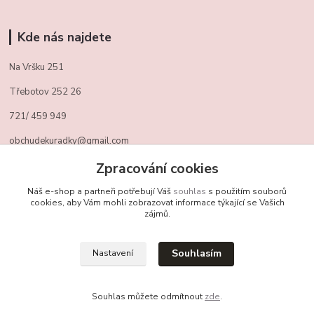
Kde nás najdete
Na Vršku 251
Třebotov 252 26
721/ 459 949
obchudekuradky@gmail.com
Zpracování cookies
Kontakty
Náš e-shop a partneři potřebují Váš
souhlas
s použitím souborů
cookies, aby Vám mohli zobrazovat informace týkající se Vašich
zájmů.
+420 721 459 949
(Po-Pá, 10-16 hod.)
Souhlasím
Nastavení
obchudekuradky@gmail.com
Souhlas můžete odmítnout
zde
.