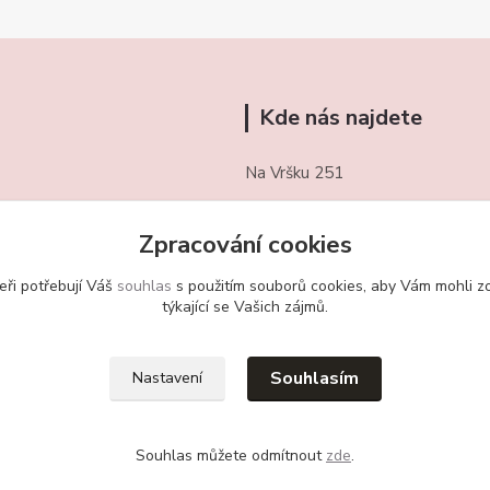
Kde nás najdete
Na Vršku 251
Třebotov 252 26
Zpracování cookies
721/ 459 949
eři potřebují Váš
souhlas
s použitím souborů cookies, aby Vám mohli z
obchudekuradky@gmail.com
týkající se Vašich zájmů.
Souhlasím
Nastavení
Souhlas můžete odmítnout
zde
.