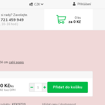
Přihlášení
CZK
 si rady? Zavolejte.
0
ks
 721 459 949
za
0 Kč
, 10-16 hod.)
 24 cm
celý popis
0 Kč
/
ks
Přidat do košíku
 Kč
bez DPH
roduktu:
KEK9720
Hlídat cenu / dostupnost