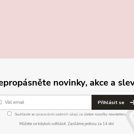
epropásněte novinky, akce a slev
Přihlásit se
Souhlasím se
zpracováním osobních údajů
za účelem rozesílky newsletteru.
Můžete se kdykoli odhlásit. Zasíláme jednou za 14 dní.