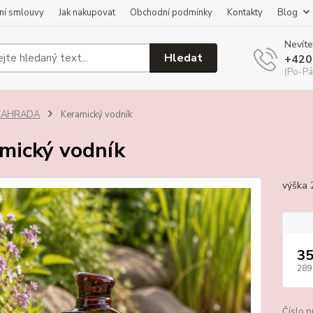
ní smlouvy
Jak nakupovat
Obchodní podmínky
Kontakty
Blog
Nevíte
Hledat
+420
(Po-Pá
ZAHRADA
Keramický vodník
mický vodník
výška
35
289
Číslo p