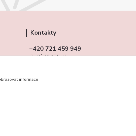
Kontakty
+420 721 459 949
(Po-Pá, 10-16 hod.)
obchudekuradky@gmail.com
obrazovat informace
Vytvořeno na
Eshop-rychle.cz