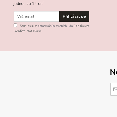
jednou za 14 dní.
Přihlásit se
Souhlasím se
zpracováním osobních údajů
za účelem
rozesílky newsletteru.
N