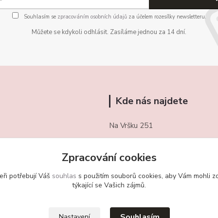
Souhlasím se
zpracováním osobních údajů
za účelem rozesílky newsletteru.
Můžete se kdykoli odhlásit. Zasíláme jednou za 14 dní.
Kde nás najdete
Na Vršku 251
Třebotov 252 26
Zpracování cookies
721/ 459 949
eři potřebují Váš
souhlas
s použitím souborů cookies, aby Vám mohli z
obchudekuradky@gmail.com
týkající se Vašich zájmů.
Souhlasím
Nastavení