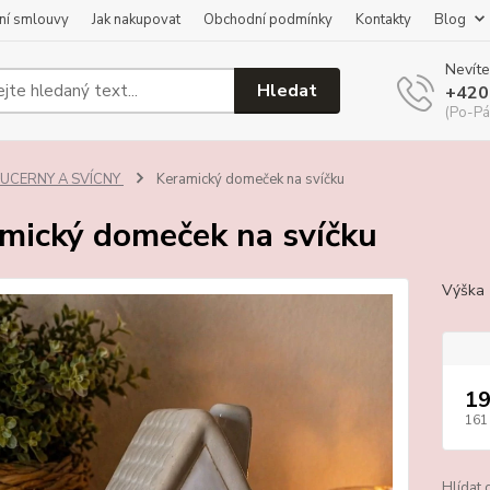
ní smlouvy
Jak nakupovat
Obchodní podmínky
Kontakty
Blog
Nevíte
Hledat
+420
(Po-Pá
LUCERNY A SVÍCNY
Keramický domeček na svíčku
mický domeček na svíčku
Výška
19
161
Hlídat 