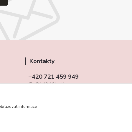
Kontakty
+420 721 459 949
(Po-Pá, 10-16 hod.)
obchudekuradky@gmail.com
obrazovat informace