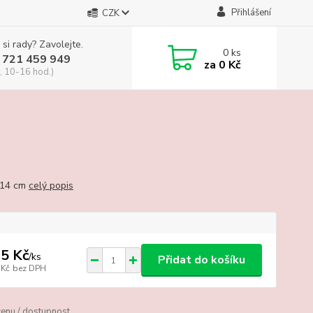
Přihlášení
CZK
 si rady? Zavolejte.
0
ks
 721 459 949
za
0 Kč
, 10-16 hod.)
 14 cm
celý popis
5 Kč
/
ks
Přidat do košíku
 Kč
bez DPH
cenu / dostupnost