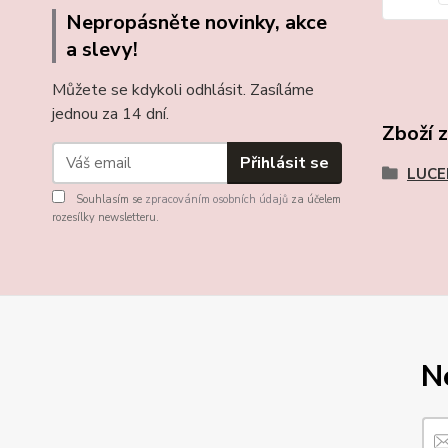
Nepropásněte novinky, akce
a slevy!
Můžete se kdykoli odhlásit. Zasíláme
jednou za 14 dní.
Zboží 
Přihlásit se
LUCE
Souhlasím se
zpracováním osobních údajů
za účelem
rozesílky newsletteru.
N