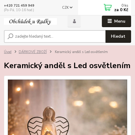
0
ks
+420 721 459 949
CZK
za
0 Kč
(Po-Pá, 10-16 hod.)
Menu
Hledat
Úvod
DÁRKOVÉ ZBOŽÍ
Keramický anděl s Led osvětlením
Keramický anděl s Led osvětlením