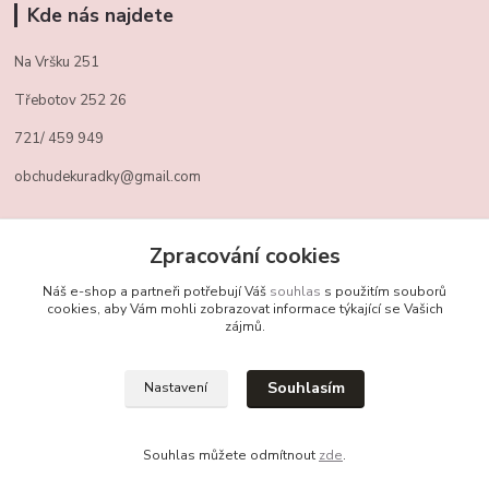
Kde nás najdete
Na Vršku 251
Třebotov 252 26
721/ 459 949
obchudekuradky@gmail.com
Kontakty
Zpracování cookies
Náš e-shop a partneři potřebují Váš
souhlas
s použitím souborů
+420 721 459 949
cookies, aby Vám mohli zobrazovat informace týkající se Vašich
zájmů.
(Po-Pá, 10-16 hod.)
obchudekuradky@gmail.com
Souhlasím
Nastavení
Souhlas můžete odmítnout
zde
.