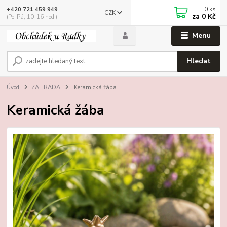
0
ks
+420 721 459 949
CZK
za
0 Kč
(Po-Pá, 10-16 hod.)
Menu
Hledat
Úvod
ZAHRADA
Keramická žába
Keramická žába