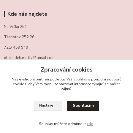
Kde nás najdete
Na Vršku 251
Třebotov 252 26
721/ 459 949
obchudekuradky@gmail.com
Zpracování cookies
Kontakty
Náš e-shop a partneři potřebují Váš
souhlas
s použitím souborů
cookies, aby Vám mohli zobrazovat informace týkající se Vašich
zájmů.
+420 721 459 949
(Po-Pá, 10-16 hod.)
Souhlasím
Nastavení
obchudekuradky@gmail.com
Souhlas můžete odmítnout
zde
.