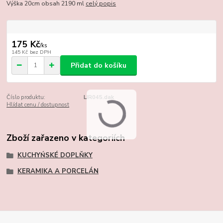
Výška 20cm obsah 2190 ml
celý popis
175 Kč
/
ks
145 Kč
bez DPH
Přidat do košíku
Číslo produktu:
LIR045.dak
Hlídat cenu / dostupnost
Zboží zařazeno v kategoriích
KUCHYŃSKÉ DOPLŇKY
KERAMIKA A PORCELÁN