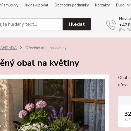
ní smlouvy
Jak nakupovat
Obchodní podmínky
Kontakty
Blog
Nevíte
Hledat
+420
(Po-Pá
ZAHRADA
Dřevěný obal na květiny
ěný obal na květiny
Obal s
dřevo,
32
264