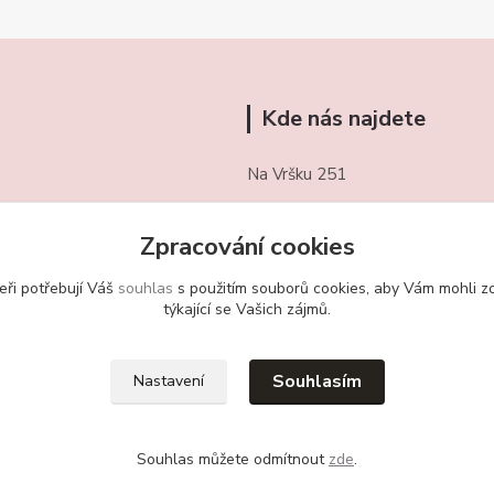
Kde nás najdete
Na Vršku 251
Třebotov 252 26
Zpracování cookies
721/ 459 949
eři potřebují Váš
souhlas
s použitím souborů cookies, aby Vám mohli z
obchudekuradky@gmail.com
týkající se Vašich zájmů.
Souhlasím
Nastavení
Souhlas můžete odmítnout
zde
.