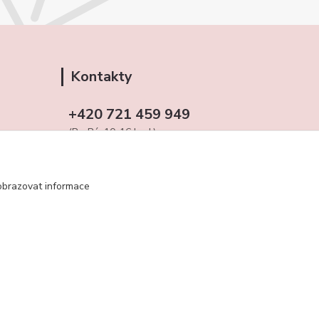
Kontakty
+420 721 459 949
(Po-Pá, 10-16 hod.)
obchudekuradky@gmail.com
obrazovat informace
Vytvořeno na
Eshop-rychle.cz