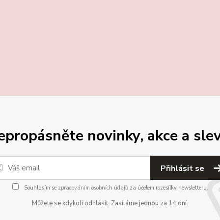
epropásněte novinky, akce a slev
Přihlásit se
Souhlasím se
zpracováním osobních údajů
za účelem rozesílky newsletteru.
Můžete se kdykoli odhlásit. Zasíláme jednou za 14 dní.