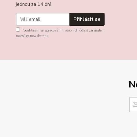
jednou za 14 dní.
Přihlásit se
Souhlasím se
zpracováním osobních údajů
za účelem
rozesílky newsletteru.
N