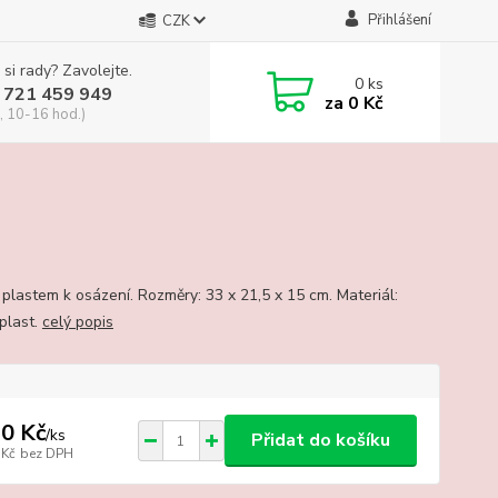
Přihlášení
CZK
 si rady? Zavolejte.
0
ks
 721 459 949
za
0 Kč
, 10-16 hod.)
 plastem k osázení. Rozměry: 33 x 21,5 x 15 cm. Materiál:
 plast.
celý popis
0 Kč
/
ks
Přidat do košíku
 Kč
bez DPH