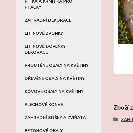
PÍTKA A KRMÍTKA PRO
PTÁČKY
ZAHRADNÍ DEKORACE
LITINOVÉ ZVONKY
LITINOVÉ DOPLŇKY -
DEKORACE
PROUTĚNÉ OBALY NA KVĚTINY
DŘEVĚNÉ OBALY NA KVĚTINY
KOVOVÉ OBALY NA KVĚTINY
PLECHOVÉ KONVE
Zboží 
ZAHRADNÍ SOŠKY A ZVIŘATA
ZAH
BETONOVÉ OBALY