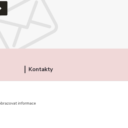
Kontakty
+420 721 459 949
(Po-Pá, 10-16 hod.)
obchudekuradky@gmail.com
obrazovat informace