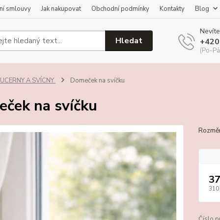
ní smlouvy
Jak nakupovat
Obchodní podmínky
Kontakty
Blog
Nevíte
Hledat
+420
(Po-Pá
LUCERNY A SVÍCNY
Domeček na svíčku
ček na svíčku
Rozměr
37
310
Číslo p