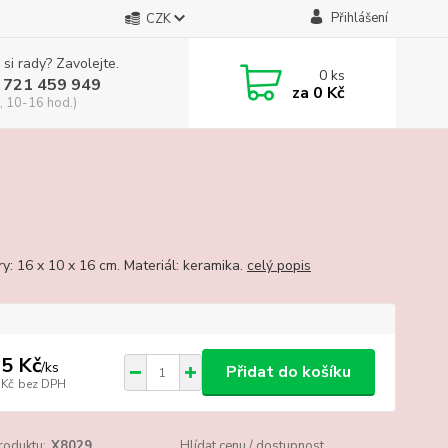
Přihlášení
CZK
 si rady? Zavolejte.
0
ks
 721 459 949
za
0 Kč
, 10-16 hod.)
y: 16 x 10 x 16 cm. Materiál: keramika.
celý popis
5 Kč
/
ks
Přidat do košíku
 Kč
bez DPH
roduktu:
X8029
Hlídat cenu / dostupnost