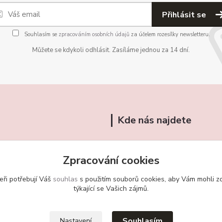
Přihlásit se
Souhlasím se
zpracováním osobních údajů
za účelem rozesílky newsletteru.
Můžete se kdykoli odhlásit. Zasíláme jednou za 14 dní.
Kde nás najdete
Na Vršku 251
Zpracování cookies
Třebotov 252 26
eři potřebují Váš
souhlas
s použitím souborů cookies, aby Vám mohli z
721/ 459 949
týkající se Vašich zájmů.
obchudekuradky@gmail.com
Souhlasím
Nastavení