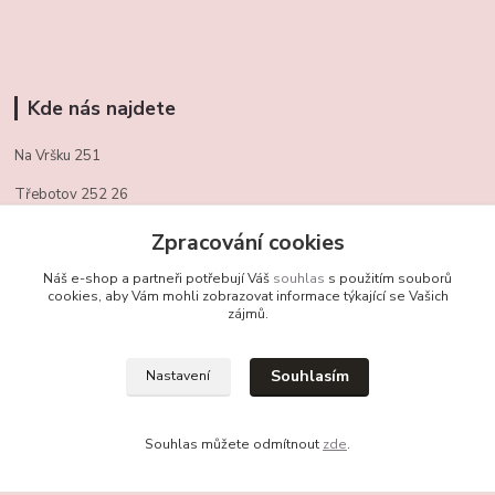
Kde nás najdete
Na Vršku 251
Třebotov 252 26
721/ 459 949
Zpracování cookies
obchudekuradky@gmail.com
Náš e-shop a partneři potřebují Váš
souhlas
s použitím souborů
cookies, aby Vám mohli zobrazovat informace týkající se Vašich
zájmů.
Kontakty
Souhlasím
Nastavení
+420 721 459 949
(Po-Pá, 10-16 hod.)
Souhlas můžete odmítnout
zde
.
obchudekuradky@gmail.com