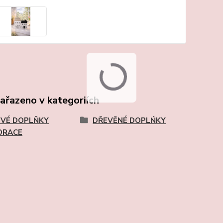
zařazeno v kategoriích
VÉ DOPLŇKY
DŘEVĚNÉ DOPLŃKY
ORACE