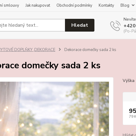
ní smlouvy
Jak nakupovat
Obchodní podmínky
Kontakty
Blog
Nevíte
Hledat
+420
(Po-Pá
BYTOVÉ DOPLŇKY ,DEKORACE
Dekorace domečky sada 2 ks
race domečky sada 2 ks
Výška 
95
79 
Hlídat 