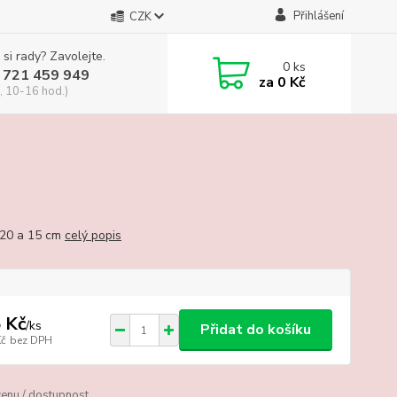
Přihlášení
CZK
 si rady? Zavolejte.
0
ks
 721 459 949
za
0 Kč
, 10-16 hod.)
20 a 15 cm
celý popis
 Kč
/
ks
Přidat do košíku
Kč
bez DPH
cenu / dostupnost