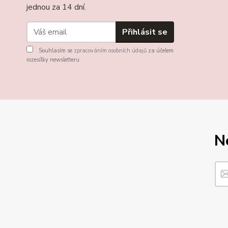
jednou za 14 dní.
Přihlásit se
Souhlasím se
zpracováním osobních údajů
za účelem
rozesílky newsletteru.
N