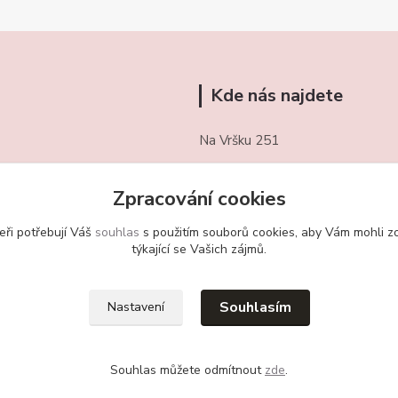
Kde nás najdete
Na Vršku 251
Třebotov 252 26
Zpracování cookies
721/ 459 949
eři potřebují Váš
souhlas
s použitím souborů cookies, aby Vám mohli z
obchudekuradky@gmail.com
týkající se Vašich zájmů.
Souhlasím
Nastavení
Souhlas můžete odmítnout
zde
.