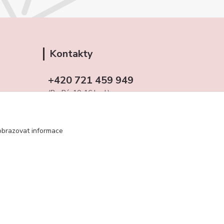
Kontakty
+420 721 459 949
(Po-Pá, 10-16 hod.)
obchudekuradky@gmail.com
obrazovat informace
Vytvořeno na
Eshop-rychle.cz