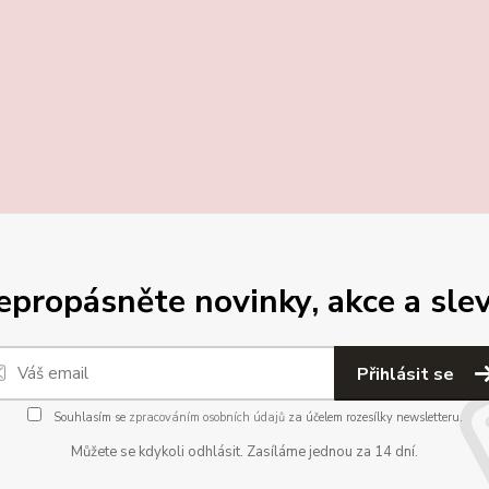
epropásněte novinky, akce a slev
Přihlásit se
Souhlasím se
zpracováním osobních údajů
za účelem rozesílky newsletteru.
Můžete se kdykoli odhlásit. Zasíláme jednou za 14 dní.