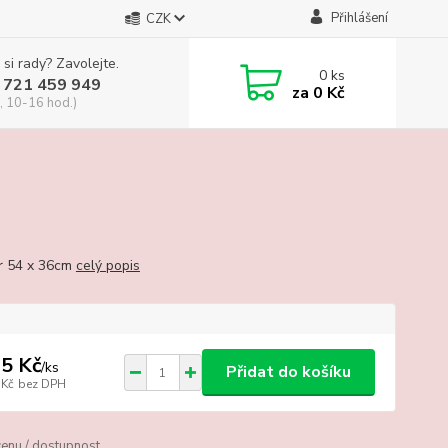
Přihlášení
CZK
 si rady? Zavolejte.
0
ks
 721 459 949
za
0 Kč
, 10-16 hod.)
r 54 x 36cm
celý popis
5 Kč
/
ks
Přidat do košíku
 Kč
bez DPH
cenu / dostupnost