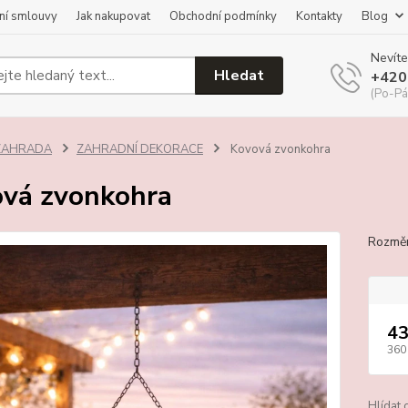
ní smlouvy
Jak nakupovat
Obchodní podmínky
Kontakty
Blog
Nevíte
Hledat
+420
(Po-Pá
ZAHRADA
ZAHRADNÍ DEKORACE
Kovová zvonkohra
vá zvonkohra
Rozmě
43
360
Hlídat 